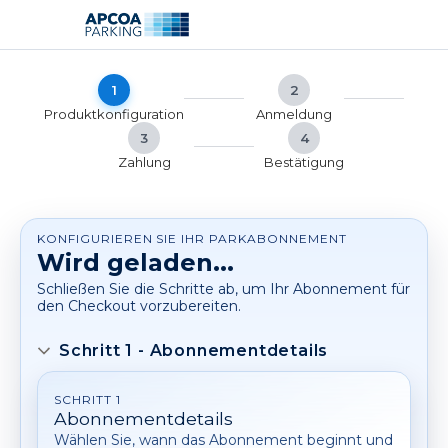
Weiter
Weiter
mit
mit
Hauptinhalt
Fußzeile
1
2
Produktkonfiguration
Anmeldung
3
4
Zahlung
Bestätigung
KONFIGURIEREN SIE IHR PARKABONNEMENT
Wird geladen...
Schließen Sie die Schritte ab, um Ihr Abonnement für
den Checkout vorzubereiten.
Schritt 1 - Abonnementdetails
SCHRITT 1
Abonnementdetails
Wählen Sie, wann das Abonnement beginnt und