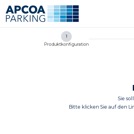
Weiter
Weiter
mit
mit
Hauptinhalt
Fußzeile
1
Produktkonfiguration
Sie so
Bitte klicken Sie auf den L