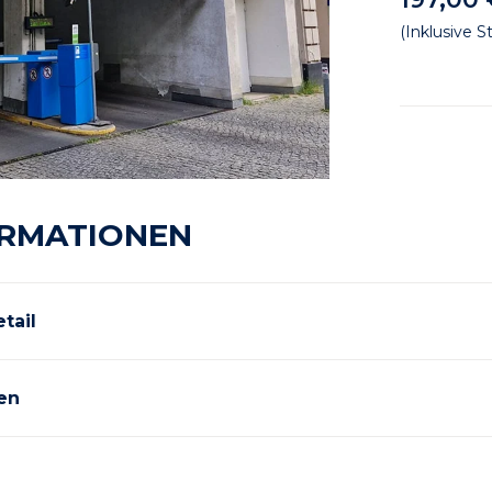
(Inklusive S
RMATIONEN
tail
en