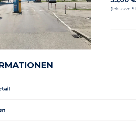
(Inklusive S
RMATIONEN
tail
en