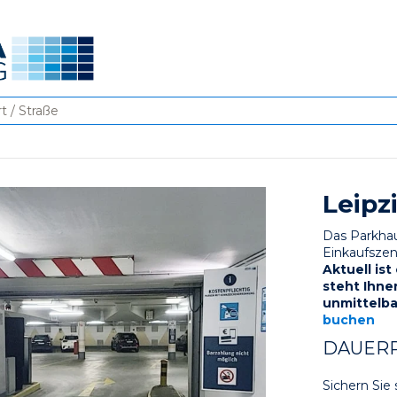
Leipz
Das Parkhau
Einkaufszen
Aktuell ist
steht Ihne
unmittelba
buchen
DAUER
Sichern Sie 