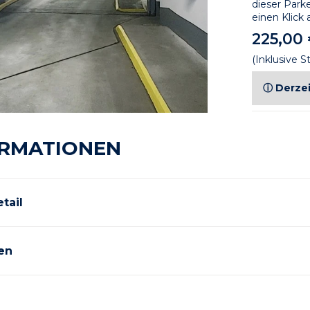
dieser Parke
einen Klick 
225,00
(Inklusive S
ⓘ Derzei
RMATIONEN
tail
en