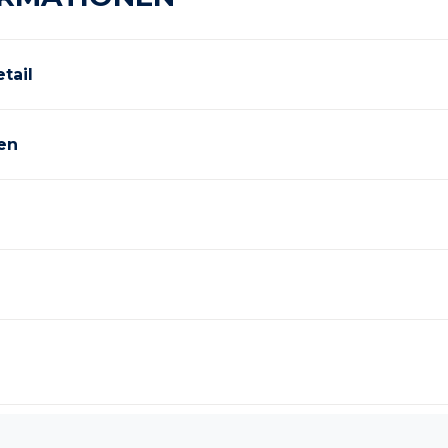
tail
en